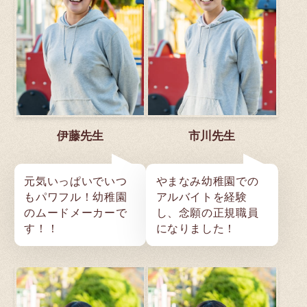
伊藤先生
市川先生
元気いっぱいでいつ
やまなみ幼稚園での
もパワフル！幼稚園
アルバイトを経験
のムードメーカーで
し、念願の正規職員
す！！
になりました！